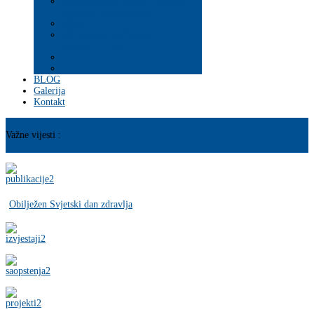
Psihosocijalna pomoć i podrška
ranjivim populacijama
Mladi
PROGRAM JAČANJA
KAPACITETA
BLOG
Galerija
Kontakt
Važne vijesti :
Obilježen Svjetski dan zdravlja