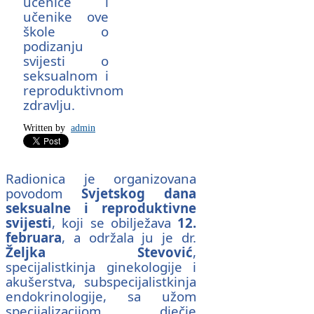
učenice i
učenike ove
škole o
podizanju
svijesti o
seksualnom i
reproduktivnom
zdravlju.
Written by
admin
Radionica je organizovana
povodom
Svjetskog dana
seksualne i reproduktivne
svijesti
, koji se obilježava
12.
februara
, a održala ju je dr.
Željka Stevović
,
specijalistkinja ginekologije i
akušerstva, subspecijalistkinja
endokrinologije, sa užom
specijalizacijom dječje