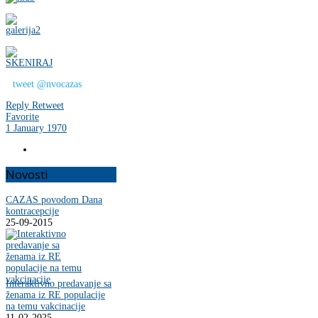
tweet @nvocazas
Reply
Retweet
Favorite
1 January 1970
Novosti
CAZAS povodom Dana
kontracepcije
25-09-2015
Interaktivno predavanje sa
ženama iz RE populacije
na temu vakcinacije
11-02-2025