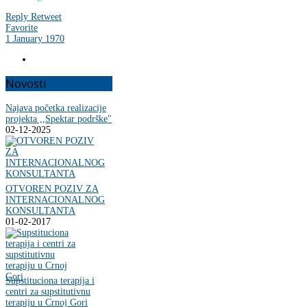
Reply
Retweet
Favorite
1 January 1970
Novosti
Najava početka realizacije
projekta ,,Spektar podrške"
02-12-2025
OTVOREN POZIV ZA
INTERNACIONALNOG
KONSULTANTA
01-02-2017
Supstituciona terapija i
centri za supstitutivnu
terapiju u Crnoj Gori