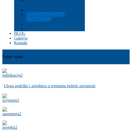
Psihosocijalna pomoć i podrška
ranjivim populacijama
Mladi
PROGRAM JAČANJA
KAPACITETA
BLOG
Galerija
Kontakt
Važne vijesti :
Uloga podrške i zajednice u tretmanu bolesti zavisnosti