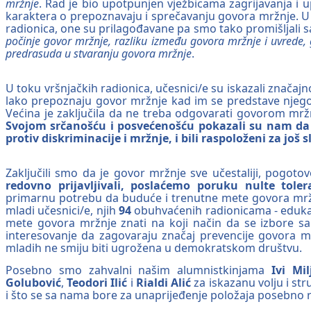
mržnje
. Rad je bio upotpunjen vježbicama zagrijavanja i
karaktera o prepoznavaju i sprečavanju govora mržnje. U 
radionica, one su prilagođavane pa smo tako promišljali 
počinje govor mržnje, razliku između govora mržnje i uvrede, 
predrasuda u stvaranju govora mržnje
.
U toku vršnjačkih radionica, učesnici/e su iskazali znača
lako prepoznaju govor mržnje kad im se predstave njegovi 
Većina je zaključila da ne treba odgovarati govorom mržn
Svojom srčanošću i posvećenošću pokazali su nam da
protiv diskriminacije i mržnje, i bili raspoloženi za još 
Zaključili smo da je govor mržnje sve učestaliji, pogoto
redovno prijavljivali, poslaćemo poruku nulte tole
primarnu potrebu da buduće i trenutne mete govora mržn
mladi učesnici/e, njih
94
obuhvaćenih radionicama - edukaci
mete govora mržnje znati na koji način da se izbore sa 
interesovanje da zagovaraju značaj prevencije govora mrž
mladih ne smiju biti ugrožena u demokratskom društvu.
Posebno smo zahvalni našim alumnistkinjama
Ivi Mil
Golubović
,
Teodori Ilić
i
Rialdi Alić
za iskazanu volju i str
i što se sa nama bore za unaprijeđenje položaja posebno 