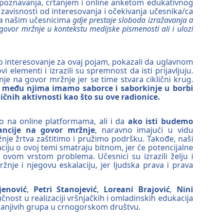
 upoznavanja, crtanjem i online anketom edukativnog
zavisnosti od interesovanja i očekivanja učesnika/ca
sa našim učesnicima
gdje prestaje sloboda izražavanja a
govor mržnje u kontekstu medijske pismenosti ali i ulozi
jno interesovanje za ovaj pojam, pokazali da uglavnom
elementi i izrazili su spremnost da isti prijavljuju.
je na govor mržnje jer se time stvara ciklični krug.
 među njima imamo saborce i saborkinje u borbi
sličnih aktivnosti kao što su ove radionice.
vo na online platformama, ali i da
ako isti budemo
rancije na govor mržnje
, naravno imajući u vidu
je žrtva zaštitimo i pružimo podršku. Takođe, naši
ju o ovoj temi smatraju bitnom, jer će potencijalne
ovom vrstom problema. Učesnici su izrazili želju i
nje i njegovu eskalaciju, jer ljudska prava i prava
jenović
,
Petri Stanojević
,
Loreani Brajović
,
Nini
učnost u realizaciji vršnjačkih i omladinskih edukacija
ranjivih grupa u crnogorskom društvu.