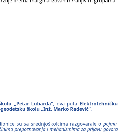
mržnje prema marginalizovanim/ranjivim grupama
školu „Petar Lubarda“
, dva puta
Elektrotehničku
geodetsku školu „Inž. Marko Radević“
.
adionice su sa srednjoškolcima razgovarale o
pojmu,
načinima prepoznavanja i mehanizmima za prijavu govora