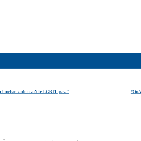
ma i mehanizmima zaštite LGBTI prava“
#On