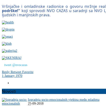
Vršnjačke i omladinske radionice o govoru mržnje real
podrške!"
koji sprovodi NVO CAZAS u saradnji sa NVO Lj
ljudskih i manjinskih prava.
tweet @nvocazas
Reply
Retweet
Favorite
1 January 1970
Novosti
Izgradnja socio-emocionalnih vještina među mladima
25-09-2018