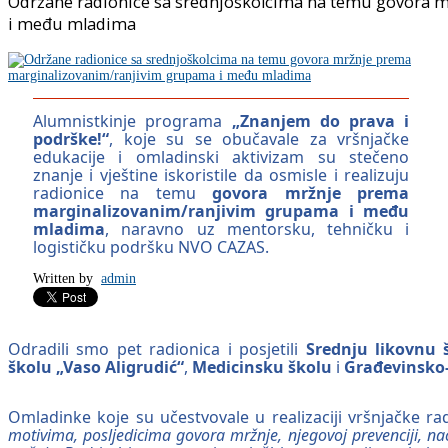
Održane radionice sa srednjoškolcima na temu govora 
i među mladima
Alumnistkinje programa
„Znanjem do prava i
podrške!“
, koje su se obučavale za vršnjačke
edukacije i omladinski aktivizam su stečeno
znanje i vještine iskoristile da osmisle i realizuju
radionice na temu
govora mržnje prema
marginalizovanim/ranjivim grupama i među
mladima
, naravno uz mentorsku, tehničku i
logističku podršku NVO CAZAS.
Written by
admin
Odradili smo pet radionica i posjetili
Srednju likovnu 
školu „Vaso Aligrudić“
,
Medicinsku školu
i
Građevinsko-
Omladinke koje su učestvovale u realizaciji vršnjačke r
motivima, posljedicima govora mržnje, njegovoj prevenciji, 