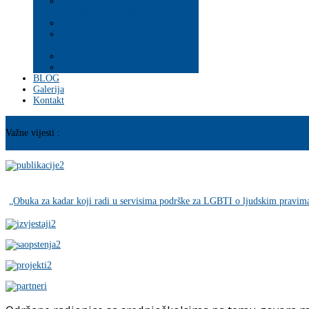
Psihosocijalna pomoć i podrška
ranjivim populacijama
Mladi
PROGRAM JAČANJA
KAPACITETA
BLOG
Galerija
Kontakt
Važne vijesti :
„Obuka za kadar koji radi u servisima podrške za LGBTI o ljudskim pravi