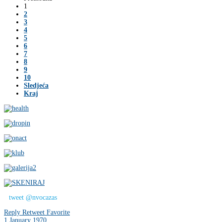
1
2
3
4
5
6
7
8
9
10
Sledjeća
Kraj
tweet @nvocazas
Reply
Retweet
Favorite
1 January 1970