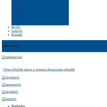
Psihosocijalna pomoć i podrška
ranjivim populacijama
Mladi
PROGRAM JAČANJA
KAPACITETA
BLOG
Galerija
Kontakt
Važne vijesti :
Uloga ključnih aktera u sistemu obrazovanja odraslih
Prethodna