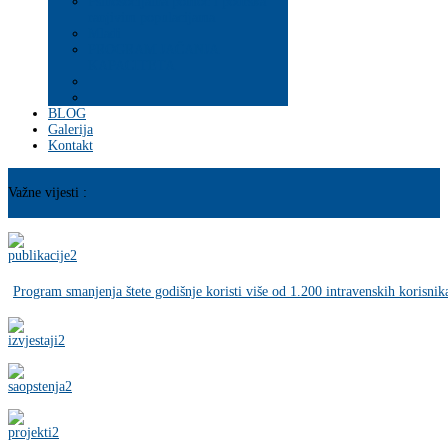
Psihosocijalna pomoć i podrška
ranjivim populacijama
Mladi
PROGRAM JAČANJA
KAPACITETA
BLOG
Galerija
Kontakt
Važne vijesti :
Program smanjenja štete godišnje koristi više od 1.200 intravenskih korisnik