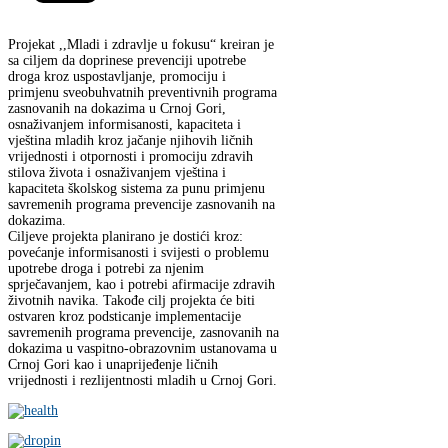
Projekat ,,Mladi i zdravlje u fokusu“ kreiran je
sa ciljem da doprinese prevenciji upotrebe
droga kroz uspostavljanje, promociju i
primjenu sveobuhvatnih preventivnih programa
zasnovanih na dokazima u Crnoj Gori,
osnaživanjem informisanosti, kapaciteta i
vještina mladih kroz jačanje njihovih ličnih
vrijednosti i otpornosti i promociju zdravih
stilova života i osnaživanjem vještina i
kapaciteta školskog sistema za punu primjenu
savremenih programa prevencije zasnovanih na
dokazima.
Ciljeve projekta planirano je dostići kroz:
povećanje informisanosti i svijesti o problemu
upotrebe droga i potrebi za njenim
sprječavanjem, kao i potrebi afirmacije zdravih
životnih navika. Takođe cilj projekta će biti
ostvaren kroz podsticanje implementacije
savremenih programa prevencije, zasnovanih na
dokazima u vaspitno-obrazovnim ustanovama u
Crnoj Gori kao i unaprijeđenje ličnih
vrijednosti i rezlijentnosti mladih u Crnoj Gori.