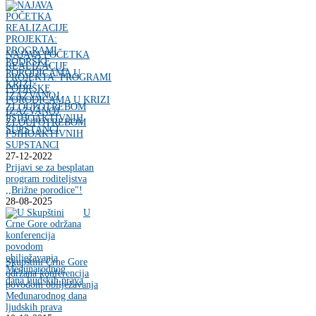
NAJAVA POČETKA
REALIZACIJE
PROJEKTA: PROGRAMI
PODRŠKE
PORODICAMA U KRIZI
IZAZVANOJ
ZLOUPOTREBOM
PSIHOAKTIVNIH
SUPSTANCI
27-12-2022
Prijavi se za besplatan
program roditeljstva
,,Brižne porodice"!
28-08-2025
U
Skupštini Crne Gore
održana konferencija
povodom obilježavanja
Međunarodnog dana
ljudskih prava