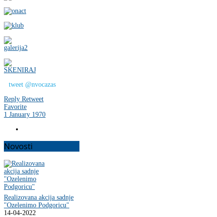
tweet @nvocazas
Reply
Retweet
Favorite
1 January 1970
Novosti
Realizovana akcija sadnje
"Ozelenimo Podgoricu"
14-04-2022