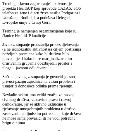
Trening: „Javno zagovaranje“ aktivnost je
projekta HealthUP koji sprovode CAZAS, SOS
telefon za žene i djecu žrtve nasilja Podgorica i
Udruženje Roditelji, a podržava Delegacija
Evropske unije u Crnoj Gori.
Trening je namjenjen organizacijama koje su
članice HealthUP koalicije.
Javno zastupanje predstavlja proces djelovanja
(a ne jednokratnu aktivnost)sa ciljem postizanja
poželjnih promjena kako bi društvo bilo
pravednije, i kako bi se marginalizovanim
društvenim grupama obezbijedili prostor i
uloga u javnom odlučivanju.
Suština javnog zastupanja je govoriti glasno,
privući pažnju zajednice na važan problem i
usmjeriti donosioce odluka prema rješenju.
Nevladin sektor ima veliki značaj za razvoj
civilnog društva, vladavinu prava i razvoj
demokratije, jer se aktivno uključuje u
rješavanje mnogobrojnih problema u društvu
zasnovanih na ljudskim potrebama, koje država
ne može sama prevazići ili ne vodi potrebnu
brigu o njima.