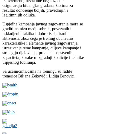
Istovremeno, nevladine organizacije
osiguravaju bitan glas građana, što ima za
rezultat donošenje boljih, pravednijih i
legitimnijih odluka.
Uspješna kampanja javnog zagovaranja mora se
graditi na nizu medjusobnih, povezanih i
uskladjenih taktika i dobro isplaniranih
aktivnosti, zboz čega je trening obuhvatio
karakteristike i elemente javnog zagovaranja,
istrazivanje teme kampanje, ciljeve kampanje i
strategiju djelovanja, procjenu sopstvenih
kapaciteta, korake u izgradnji koalicije i tehnike
uspješnog lobiranja.
Sa učesnicima/cama na treningu su radile
trenerice Biljana Zeković i Lidija Brnović.