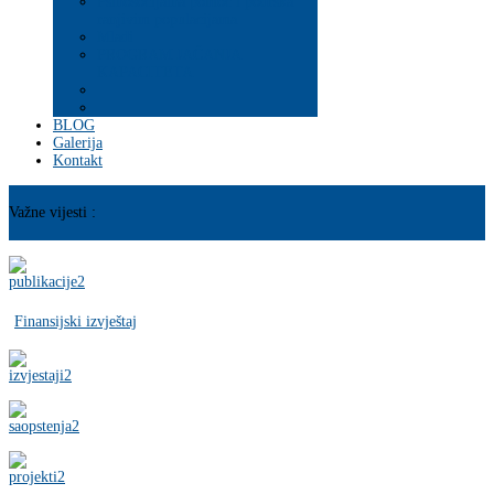
Psihosocijalna pomoć i podrška
ranjivim populacijama
Mladi
PROGRAM JAČANJA
KAPACITETA
BLOG
Galerija
Kontakt
Važne vijesti :
Finansijski izvještaj