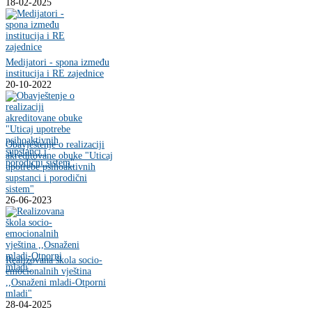
18-02-2025
Medijatori - spona između
institucija i RE zajednice
20-10-2022
Obavještenje o realizaciji
akreditovane obuke "Uticaj
upotrebe psihoaktivnih
supstanci i porodični
sistem"
26-06-2023
Realizovana škola socio-
emocionalnih vještina
,,Osnaženi mladi-Otporni
mladi"
28-04-2025