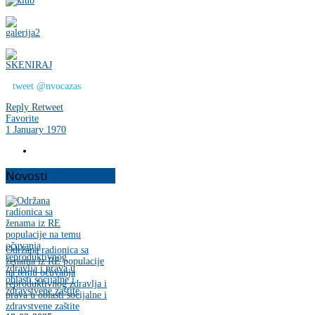
tweet @nvocazas
Reply
Retweet
Favorite
1 January 1970
Novosti
Održana radionica sa
ženama iz RE populacije
na temu očuvanja
reproduktivnog zdravlja i
prava u oblasti socijalne i
zdravstvene zaštite