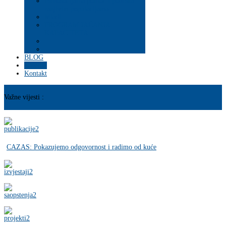
Psihosocijalna pomoć i podrška
ranjivim populacijama
Mladi
PROGRAM JAČANJA
KAPACITETA
BLOG
Galerija
Kontakt
Važne vijesti :
CAZAS: Pokazujemo odgovornost i radimo od kuće