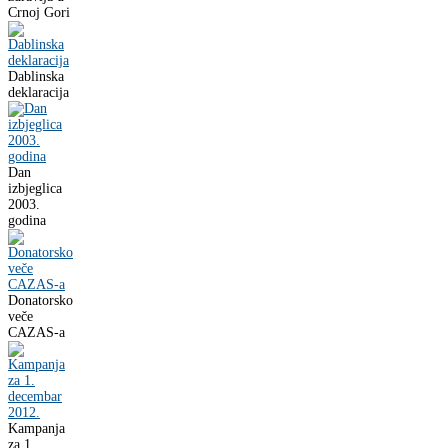
Crnoj Gori
Dablinska
deklaracija
Dan
izbjeglica
2003.
godina
Donatorsko
veče
CAZAS-a
Kampanja
za 1.