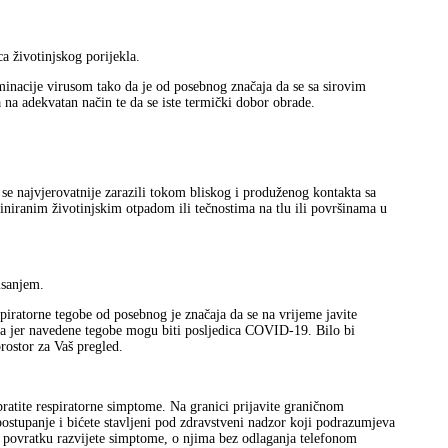
a životinjskog porijekla.
inacije virusom tako da je od posebnog značaja da se sa sirovim
a adekvatan način te da se iste termički dobor obrade.
 se najvjerovatnije zarazili tokom bliskog i produženog kontakta sa
iniranim životinjskim otpadom ili tečnostima na tlu ili površinama u
isanjem.
spiratorne tegobe od posebnog je značaja da se na vrijeme javite
oza jer navedene tegobe mogu biti posljedica COVID-19. Bilo bi
rostor za Vaš pregled.
ratite respiratorne simptome. Na granici prijavite graničnom
 postupanje i bićete stavljeni pod zdravstveni nadzor koji podrazumjeva
o povratku razvijete simptome, o njima bez odlaganja telefonom