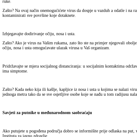
ruke.
Zašto? Na ovaj način onemogućićete virus da dospje u vazduh a odatle i na razli
kontaminirati sve površine koje dotaknete.
Izbjegavajte dodirivanje očiju, nosa i usta.
Zašto? Ako je virus na Vašim rukama, zato što ste na primjer njegovali obolje
očiju, nosa i usta omogućavate ulazak virusa u Vaš organizam.
Pridržavajte se mjera socijalnog distanciranja: u socijalnim kontaktima održa
ima simptome.
Zašto? Kada neko kija ili kašlje, kapljice iz nosa i usta u kojima se nalazi 
jednoga metra tako da se sve osjetljive osobe koje se nađu u tom radijusu nal
Savjeti za putnike u međunarodnom saobraćaju
Ako putujete u pogođena područja dobro se informišite prije odlaska na put, v
Instituta za javno zdravlje.