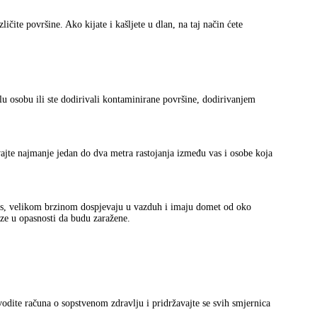
čite površine. Ako kijate i kašljete u dlan, na taj način ćete
lu osobu ili ste dodirivali kontaminirane površine, dodirivanjem
vajte najmanje jedan do dva metra rastojanja između vas i osobe koja
virus, velikom brzinom dospjevaju u vazduh i imaju domet od oko
aze u opasnosti da budu zaražene.
odite računa o sopstvenom zdravlju i pridržavajte se svih smjernica