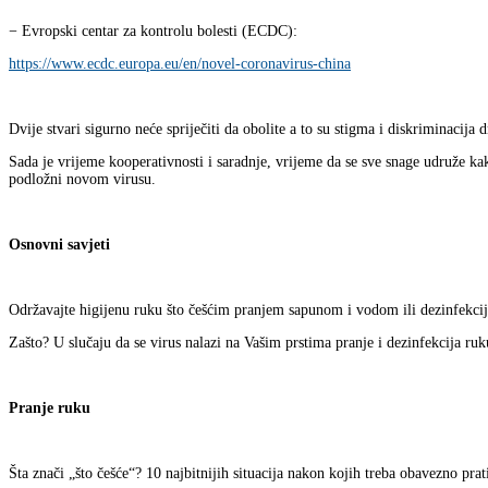
− Evropski centar za kontrolu bolesti (ECDC):
https://www.ecdc.europa.eu/en/novel-coronavirus-china
Dvije stvari sigurno neće spriječiti da obolite a to su stigma i diskriminacija d
Sada je vrijeme kooperativnosti i saradnje, vrijeme da se sve snage udruže kako
podložni novom virusu.
Osnovni savjeti
Održavajte higijenu ruku što češćim pranjem sapunom i vodom ili dezinfekci
Zašto? U slučaju da se virus nalazi na Vašim prstima pranje i dezinfekcija ruku
Pranje ruku
Šta znači „što češće“? 10 najbitnijih situacija nakon kojih treba obavezno prat