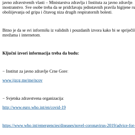
javno zdravstvenih vlasti – Ministarstva zdravlja i Instituta za javno zdravlje
inostranstvo. Sve osobe treba da se pridržavaju jednstavnih pravila higijene r
oboliijevanja od gripa i čitavog niza drugih respiratornih bolesti.
Bitno je da se svi informišu iz validnih i pouzdanih izvora kako bi se spriječ
mrežama i internetom.
Ključni izvori informacija treba da budu:
− Institut za javno zdravlje Crne Gore:
www.ijzcg.me/me/ncov
− Svjetska zdravstvena organizacija:
http://www.euro.who.int/en/covid-19
https://www.who.int/emergencies/diseases/novel-coronavirus-2019/advice-for