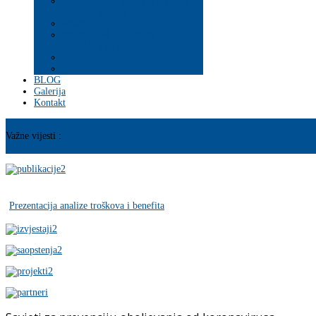
Psihosocijalna pomoć i podrška
ranjivim populacijama
Mladi
PROGRAM JAČANJA
KAPACITETA
BLOG
Galerija
Kontakt
Važne vijesti :
Prezentacija analize troškova i benefita