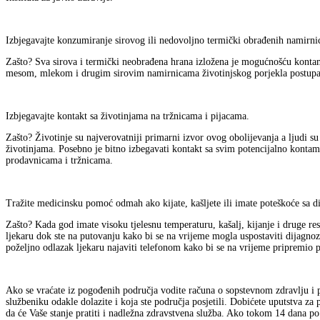
Izbjegavajte konzumiranje sirovog ili nedovoljno termički obrađenih namirnic
Zašto? Sva sirova i termički neobrađena hrana izložena je mogućnošću kontam
mesom, mlekom i drugim sirovim namirnicama životinjskog porjekla postupa n
Izbjegavajte kontakt sa životinjama na tržnicama i pijacama.
Zašto? Životinje su najverovatniji primarni izvor ovog obolijevanja a ljudi su
životinjama. Posebno je bitno izbegavati kontakt sa svim potencijalno kontam
prodavnicama i tržnicama.
Tražite medicinsku pomoć odmah ako kijate, kašljete ili imate poteškoće sa d
Zašto? Kada god imate visoku tjelesnu temperaturu, kašalj, kijanje i druge re
ljekaru dok ste na putovanju kako bi se na vrijeme mogla uspostaviti dijagn
poželjno odlazak ljekaru najaviti telefonom kako bi se na vrijeme pripremio p
Ako se vraćate iz pogođenih područja vodite računa o sopstevnom zdravlju i p
službeniku odakle dolazite i koja ste područja posjetili. Dobićete uputstva za
da će Vaše stanje pratiti i nadležna zdravstvena služba. Ako tokom 14 dana p