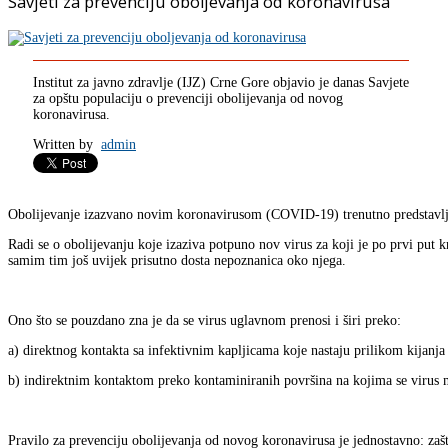
Savjeti za prevenciju oboljevanja od koronavirusa
Institut za javno zdravlje (IJZ) Crne Gore objavio je danas Savjete
za opštu populaciju o prevenciji obolijevanja od novog
koronavirusa.
Written by
admin
Obolijevanje izazvano novim koronavirusom (COVID-19) trenutno predstavlja
Radi se o obolijevanju koje izaziva potpuno nov virus za koji je po prvi put 
samim tim još uvijek prisutno dosta nepoznanica oko njega.
Ono što se pouzdano zna je da se virus uglavnom prenosi i širi preko:
a) direktnog kontakta sa infektivnim kapljicama koje nastaju prilikom kijanja 
b) indirektnim kontaktom preko kontaminiranih površina na kojima se virus 
Pravilo za prevenciju obolijevanja od novog koronavirusa je jednostavno: zaštit