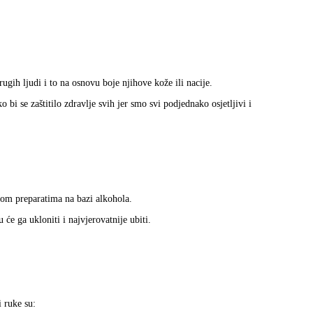
rugih ljudi i to na osnovu boje njihove kože ili nacije.
 bi se zaštitilo zdravlje svih jer smo svi podjednako osjetljivi i
jom preparatima na bazi alkohola.
 će ga ukloniti i najvjerovatnije ubiti.
i ruke su: