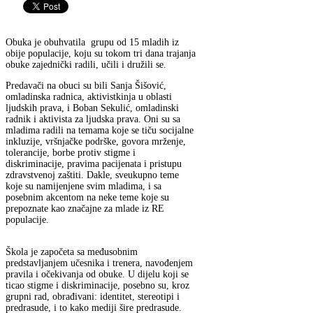
Obuka je obuhvatila grupu od 15 mladih iz
obije populacije, koju su tokom tri dana trajanja
obuke zajednički radili, učili i družili se.
Predavači na obuci su bili Sanja Šišović,
omladinska radnica, aktivistkinja u oblasti
ljudskih prava, i Boban Sekulić, omladinski
radnik i aktivista za ljudska prava. Oni su sa
mladima radili na temama koje se tiču socijalne
inkluzije, vršnjačke podrške, govora mrženje,
tolerancije, borbe protiv stigme i
diskriminacije, pravima pacijenata i pristupu
zdravstvenoj zaštiti. Dakle, sveukupno teme
koje su namijenjene svim mladima, i sa
posebnim akcentom na neke teme koje su
prepoznate kao značajne za mlade iz RE
populacije.
Škola je započeta sa međusobnim
predstavljanjem učesnika i trenera, navođenjem
pravila i očekivanja od obuke. U dijelu koji se
ticao stigme i diskriminacije, posebno su, kroz
grupni rad, obrađivani: identitet, stereotipi i
predrasude, i to kako mediji šire predrasude.