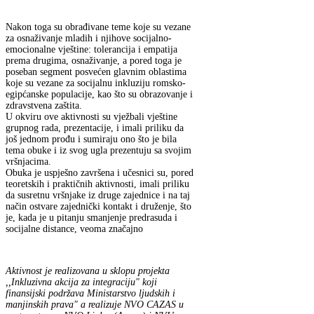
Nakon toga su obrađivane teme koje su vezane
za osnaživanje mladih i njihove socijalno-
emocionalne vještine: tolerancija i empatija
prema drugima, osnaživanje, a pored toga je
poseban segment posvećen glavnim oblastima
koje su vezane za socijalnu inkluziju romsko-
egipćanske populacije, kao što su obrazovanje i
zdravstvena zaštita.
U okviru ove aktivnosti su vježbali vještine
grupnog rada, prezentacije, i imali priliku da
još jednom prođu i sumiraju ono što je bila
tema obuke i iz svog ugla prezentuju sa svojim
vršnjacima.
Obuka je uspješno završena i učesnici su, pored
teoretskih i praktičnih aktivnosti, imali priliku
da susretnu vršnjake iz druge zajednice i na taj
način ostvare zajednički kontakt i druženje, što
je, kada je u pitanju smanjenje predrasuda i
socijalne distance, veoma značajno
Aktivnost je realizovana u sklopu projekta
,,Inkluzivna akcija za integraciju" koji
finansijski podržava Ministarstvo ljudskih i
manjinskih prava" a realizuje NVO CAZAS u