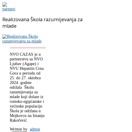
Realizovana Škola razumijevanja za
mlade
NVO CAZAS je u
partnerstvu sa NVO
Ljubav (Agape) i
NVU Hepatitis Crna
Gora u periodu od
25. do 27. oktobra
2024. godine
održala Školu
razumijevanja za
mlade koji dolaze iz
romsko-egipćanske i
većinske populacije.
Škola je održana u
Mojkovcu na Imanju
Rakočević.
Written by
admin