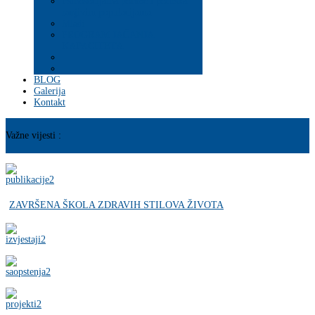
Psihosocijalna pomoć i podrška
ranjivim populacijama
Mladi
PROGRAM JAČANJA
KAPACITETA
BLOG
Galerija
Kontakt
Važne vijesti :
ZAVRŠENA ŠKOLA ZDRAVIH STILOVA ŽIVOTA