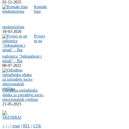
02-12-2025
Kontakt
lista
epidemiologa
18-03-2020
Prijavi
se na
radionicu "Seksualnost i
mladi" - Bar
08-07-2021
Odrađena omladinska
obuka za izgradnju socio-
emocionalnih vještina
21-05-2023
+
|
-
|
reset
|
RTL
|
LTR