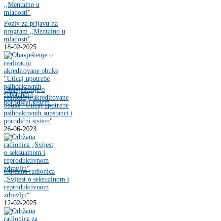
Poziv za prijavu na
program ,,Mentalno u
mladosti"
18-02-2025
Obavještenje o
realizaciji akreditovane
obuke "Uticaj upotrebe
psihoaktivnih supstanci i
porodični sistem"
26-06-2023
Održana radionica
„Svijest o seksualnom i
reproduktivnom
zdravlju“
12-02-2025