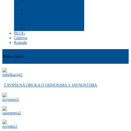
Psihosocijalna pomoć i podrška
ranjivim populacijama
Mladi
PROGRAM JAČANJA
KAPACITETA
BLOG
Galerija
Kontakt
Važne vijesti :
ZAVRŠENA OBUKA O ODNOSIMA S JAVNOSTIMA