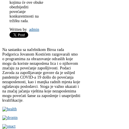
kojima će ove obuke
obezbijediti
povećanje
konkurentnosti na
tržištu rada.
Written by
admin
Na sastanku sa načelnikom Biroa rada
Podgorica Jovanom Kostićem razgovarali smo
o programima za obrazovanje odraslih koje
mogu da koriste nezaposlena lica i o njihovom
značaju za povećanje zapošljivosti. Podaci
Zavoda za zapošljavanje govore da je uslijed
pandemije COVID-a 19 došlo do povećanja
nezaposlenosti, kao i manjka radnih mjesta koje
oglašavaju poslodavci. Stoga je važno ukazati i
na značaj jačanja vještina koje nezaposlenima
mogu povećati šanse za zaposlenje i unaprijediti
kvalifikacije.