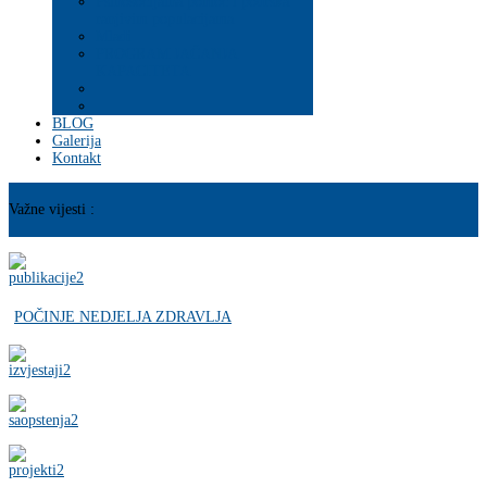
Psihosocijalna pomoć i podrška
ranjivim populacijama
Mladi
PROGRAM JAČANJA
KAPACITETA
BLOG
Galerija
Kontakt
Važne vijesti :
POČINJE NEDJELJA ZDRAVLJA