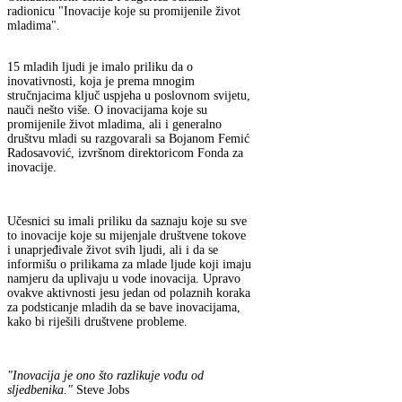
radionicu "Inovacije koje su promijenile život
mladima".
15 mladih ljudi je imalo priliku da o
inovativnosti, koja je prema mnogim
stručnjacima ključ uspjeha u poslovnom svijetu,
nauči nešto više. O inovacijama koje su
promijenile život mladima, ali i generalno
društvu mladi su razgovarali sa Bojanom Femić
Radosavović, izvršnom direktoricom Fonda za
inovacije.
Učesnici su imali priliku da saznaju koje su sve
to inovacije koje su mijenjale društvene tokove
i unaprjeđivale život svih ljudi, ali i da se
informišu o prilikama za mlade ljude koji imaju
namjeru da uplivaju u vode inovacija. Upravo
ovakve aktivnosti jesu jedan od polaznih koraka
za podsticanje mladih da se bave inovacijama,
kako bi riješili društvene probleme.
"Inovacija je ono što razlikuje vođu od
sljedbenika."
Steve Jobs