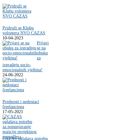
Pridruži se Klubu
volontera NVO CAZAS
10-04-2023
Prijavi
se na
obuku
za
izgradnju socio-
emocionalnih vještina!
24-06-2022
Prednosti i nedostaci
freelancinga
17-05-2021
CAZAS oglašava potrebu