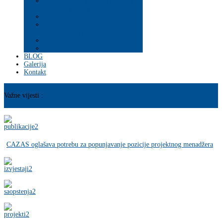
Psihosocijalna pomoć i podrška
ranjivim populacijama
Mladi
PROGRAM JAČANJA
KAPACITETA
BLOG
Galerija
Kontakt
Važne vijesti :
CAZAS oglašava potrebu za popunjavanje pozicije projektnog menadžera