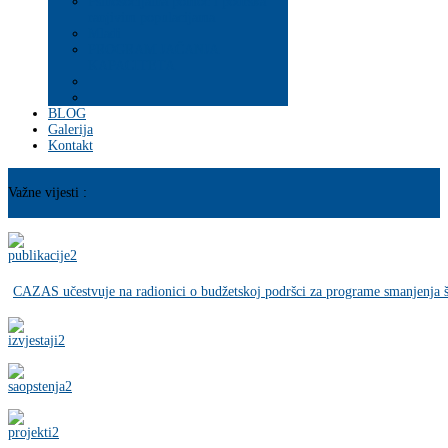
Psihosocijalna pomoć i podrška
ranjivim populacijama
Mladi
PROGRAM JAČANJA
KAPACITETA
BLOG
Galerija
Kontakt
Važne vijesti :
CAZAS učestvuje na radionici o budžetskoj podršci za programe smanjenja š