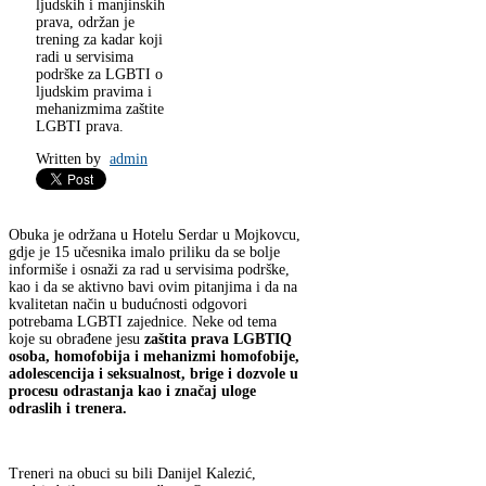
ljudskih i manjinskih
prava, održan je
trening za kadar koji
radi u servisima
podrške za LGBTI o
ljudskim pravima i
mehanizmima zaštite
LGBTI prava.
Written by
admin
Obuka je održana u Hotelu Serdar u Mojkovcu,
gdje je 15 učesnika imalo priliku da se bolje
informiše i osnaži za rad u servisima podrške,
kao i da se aktivno bavi ovim pitanjima i da na
kvalitetan način u budućnosti odgovori
potrebama LGBTI zajednice. Neke od tema
koje su obrađene jesu
zaštita prava LGBTIQ
osoba, homofobija i mehanizmi homofobije,
adolescencija i seksualnost, brige i dozvole u
procesu odrastanja kao i značaj uloge
odraslih i trenera.
Treneri na obuci su bili Danijel Kalezić,