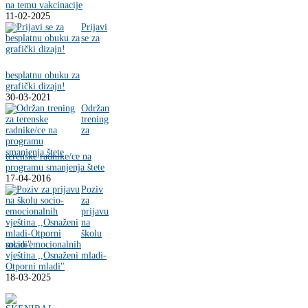
na temu vakcinacije
11-02-2025
Prijavi
se za
besplatnu obuku za
grafički dizajn!
30-03-2021
Održan
trening
za
terenske radnike/ce na
programu smanjenja štete
17-04-2016
Poziv
za
prijavu
na
školu
socio-emocionalnih
vještina ,,Osnaženi mladi-
Otporni mladi"
18-03-2025