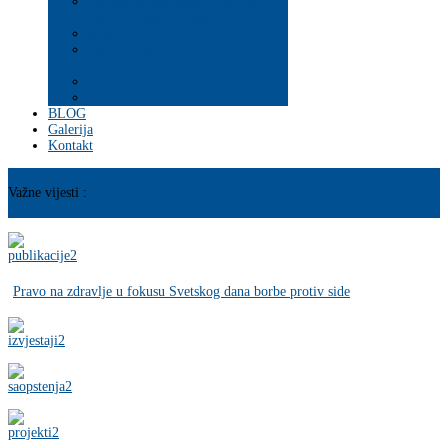
Psihosocijalna pomoć i podrška
ranjivim populacijama
Mladi
PROGRAM JAČANJA
KAPACITETA
BLOG
Galerija
Kontakt
Važne vijesti :
Pravo na zdravlje u fokusu Svetskog dana borbe protiv side