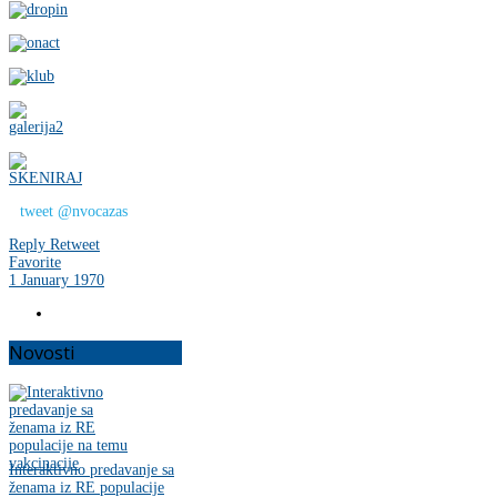
tweet @nvocazas
Reply
Retweet
Favorite
1 January 1970
Novosti
Interaktivno predavanje sa
ženama iz RE populacije